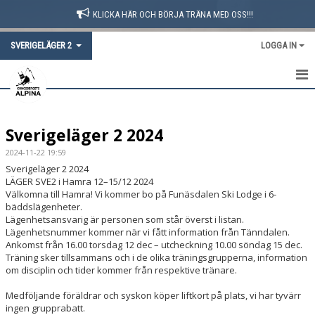
KLICKA HÄR OCH BÖRJA TRÄNA MED OSS!!!
SVERIGELÄGER 2
LOGGA IN
HEM
Sverigeläger 2 2024
NYHETER
2024-11-22 19:59
DOKUMENT
Sverigeläger 2 2024
LÄGER SVE2 i Hamra 12–15/12 2024
Välkomna till Hamra! Vi kommer bo på Funäsdalen Ski Lodge i 6-
bäddslägenheter.
Lägenhetsansvarig är personen som står överst i listan.
Lägenhetsnummer kommer när vi fått information från Tänndalen.
Ankomst från 16.00 torsdag 12 dec – utcheckning 10.00 söndag 15 dec.
Träning sker tillsammans och i de olika träningsgrupperna, information
om disciplin och tider kommer från respektive tränare.
Medföljande föräldrar och syskon köper liftkort på plats, vi har tyvärr
ingen grupprabatt.