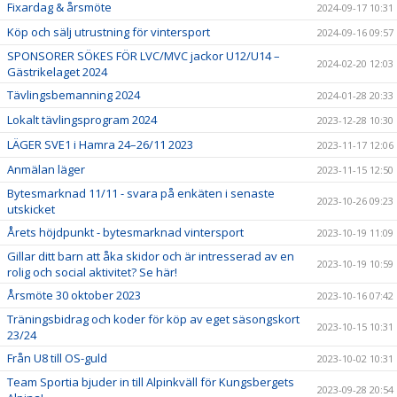
Fixardag & årsmöte
2024-09-17 10:31
Köp och sälj utrustning för vintersport
2024-09-16 09:57
SPONSORER SÖKES FÖR LVC/MVC jackor U12/U14 –
2024-02-20 12:03
Gästrikelaget 2024
Tävlingsbemanning 2024
2024-01-28 20:33
Lokalt tävlingsprogram 2024
2023-12-28 10:30
LÄGER SVE1 i Hamra 24–26/11 2023
2023-11-17 12:06
Anmälan läger
2023-11-15 12:50
Bytesmarknad 11/11 - svara på enkäten i senaste
2023-10-26 09:23
utskicket
Årets höjdpunkt - bytesmarknad vintersport
2023-10-19 11:09
Gillar ditt barn att åka skidor och är intresserad av en
2023-10-19 10:59
rolig och social aktivitet? Se här!
Årsmöte 30 oktober 2023
2023-10-16 07:42
Träningsbidrag och koder för köp av eget säsongskort
2023-10-15 10:31
23/24
Från U8 till OS-guld
2023-10-02 10:31
Team Sportia bjuder in till Alpinkväll för Kungsbergets
2023-09-28 20:54