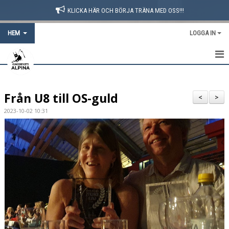
KLICKA HÄR OCH BÖRJA TRÄNA MED OSS!!!
HEM
LOGGA IN
HEM
Från U8 till OS-guld
BLI MEDLEM
<
>
2023-10-02 10:31
NYHETER
OM KLUBBEN
KLUBBKLÄDER
TRÄNINGSBIDRAG
UTLÄGG