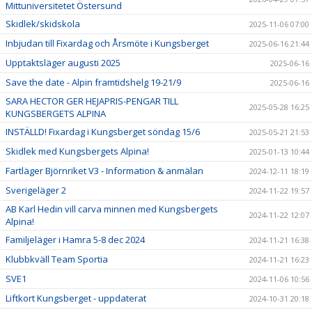
Mittuniversitetet Östersund
Skidlek/skidskola
2025-11-06 07:00
Inbjudan till Fixardag och Årsmöte i Kungsberget
2025-06-16 21:44
Upptaktsläger augusti 2025
2025-06-16
Save the date - Alpin framtidshelg 19-21/9
2025-06-16
SARA HECTOR GER HEJAPRIS-PENGAR TILL
2025-05-28 16:25
KUNGSBERGETS ALPINA
INSTÄLLD! Fixardag i Kungsberget söndag 15/6
2025-05-21 21:53
Skidlek med Kungsbergets Alpina!
2025-01-13 10:44
Fartläger Björnriket V3 - Information & anmälan
2024-12-11 18:19
Sverigeläger 2
2024-11-22 19:57
AB Karl Hedin vill carva minnen med Kungsbergets
2024-11-22 12:07
Alpina!
Familjeläger i Hamra 5-8 dec 2024
2024-11-21 16:38
Klubbkväll Team Sportia
2024-11-21 16:23
SVE1
2024-11-06 10:56
Liftkort Kungsberget - uppdaterat
2024-10-31 20:18